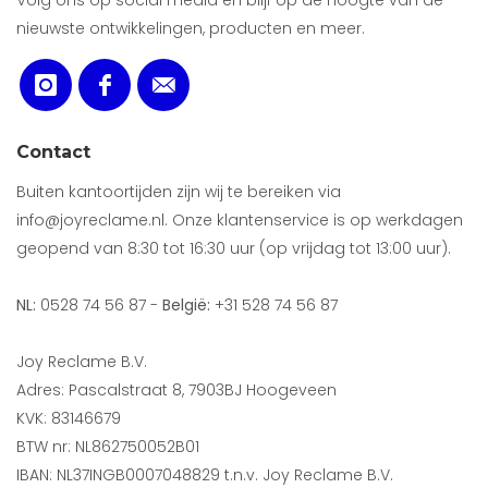
Volg ons op social media en blijf op de hoogte van de
nieuwste ontwikkelingen, producten en meer.
Contact
Buiten kantoortijden zijn wij te bereiken via
info@joyreclame.nl. Onze klantenservice is op werkdagen
geopend van 8:30 tot 16:30 uur (op vrijdag tot 13:00 uur).
NL:
0528 74 56 87 -
België:
+31 528 74 56 87
Joy Reclame B.V.
Adres: Pascalstraat 8, 7903BJ Hoogeveen
KVK: 83146679
BTW nr: NL862750052B01
IBAN: NL37INGB0007048829 t.n.v. Joy Reclame B.V.