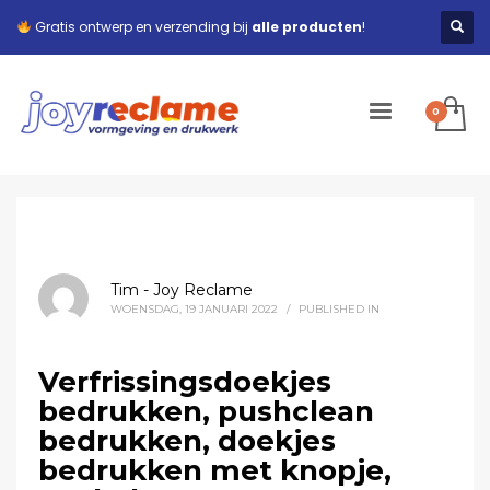
Gratis ontwerp en verzending bij
alle producten
!
Tim - Joy Reclame
WOENSDAG, 19 JANUARI 2022
/
PUBLISHED IN
Verfrissingsdoekjes
bedrukken, pushclean
bedrukken, doekjes
bedrukken met knopje,