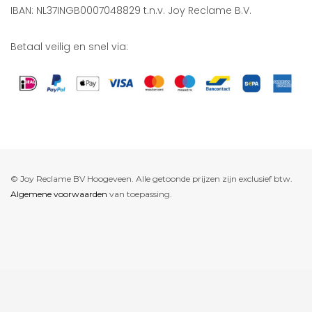
IBAN: NL37INGB0007048829 t.n.v. Joy Reclame B.V.
Betaal veilig en snel via:
© Joy Reclame BV Hoogeveen. Alle getoonde prijzen zijn exclusief btw.
Algemene voorwaarden
van toepassing.
De waardering van www.joyreclame.nl bij
WebwinkelKeur Reviews
is
9.4/10 gebaseerd op 237 reviews.