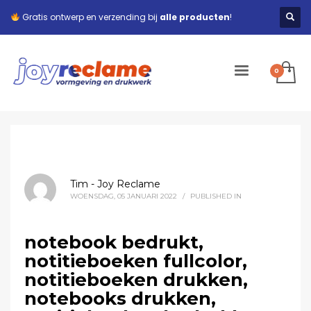
Gratis ontwerp en verzending bij
alle producten
!
Tim - Joy Reclame
WOENSDAG, 05 JANUARI 2022
/
PUBLISHED IN
notebook bedrukt,
notitieboeken fullcolor,
notitieboeken drukken,
notebooks drukken,