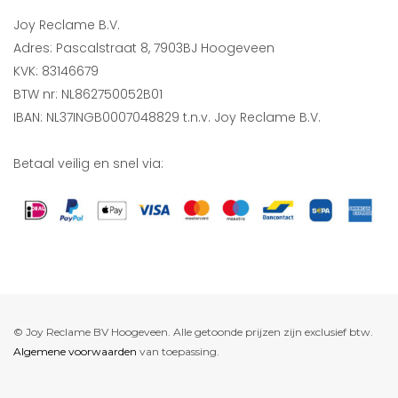
Joy Reclame B.V.
Adres: Pascalstraat 8, 7903BJ Hoogeveen
KVK: 83146679
BTW nr: NL862750052B01
IBAN: NL37INGB0007048829 t.n.v. Joy Reclame B.V.
Betaal veilig en snel via:
© Joy Reclame BV Hoogeveen. Alle getoonde prijzen zijn exclusief btw.
Algemene voorwaarden
van toepassing.