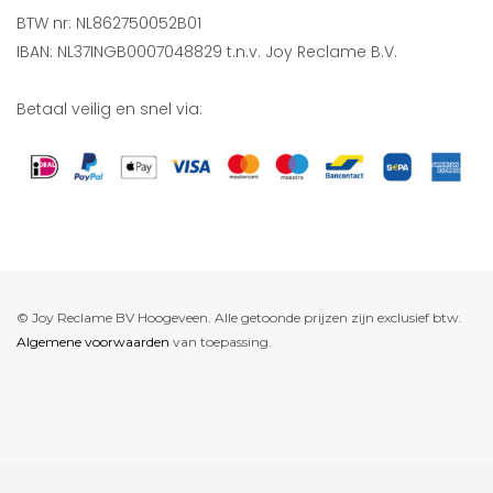
BTW nr: NL862750052B01
IBAN: NL37INGB0007048829 t.n.v. Joy Reclame B.V.
Betaal veilig en snel via:
© Joy Reclame BV Hoogeveen. Alle getoonde prijzen zijn exclusief btw.
Algemene voorwaarden
van toepassing.
De waardering van www.joyreclame.nl bij
WebwinkelKeur Reviews
is