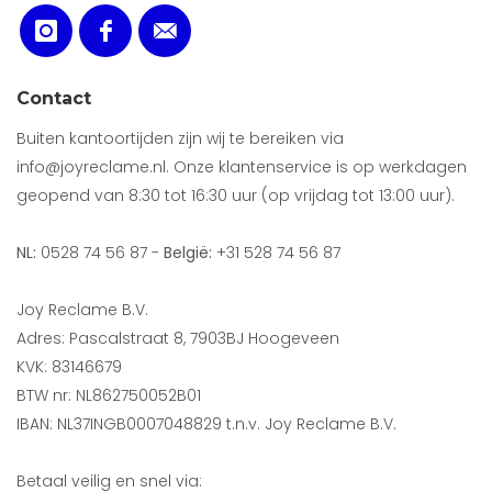
Contact
Buiten kantoortijden zijn wij te bereiken via
info@joyreclame.nl. Onze klantenservice is op werkdagen
geopend van 8:30 tot 16:30 uur (op vrijdag tot 13:00 uur).
NL:
0528 74 56 87 -
België:
+31 528 74 56 87
Joy Reclame B.V.
Adres: Pascalstraat 8, 7903BJ Hoogeveen
KVK: 83146679
BTW nr: NL862750052B01
IBAN: NL37INGB0007048829 t.n.v. Joy Reclame B.V.
Betaal veilig en snel via: