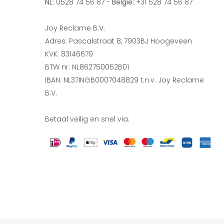
NL:
0528 74 56 87 -
België:
+31 528 74 56 87
Joy Reclame B.V.
Adres: Pascalstraat 8, 7903BJ Hoogeveen
KVK: 83146679
BTW nr: NL862750052B01
IBAN: NL37INGB0007048829 t.n.v. Joy Reclame
B.V.
Betaal veilig en snel via: