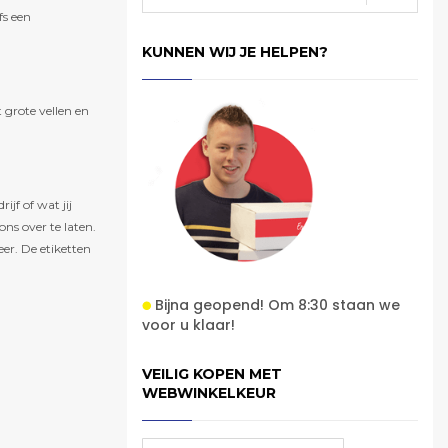
fs een
KUNNEN WIJ JE HELPEN?
 grote vellen en
jf of wat jij
ons over te laten.
eer. De etiketten
Bijna geopend! Om 8:30 staan we
voor u klaar!
VEILIG KOPEN MET
WEBWINKELKEUR