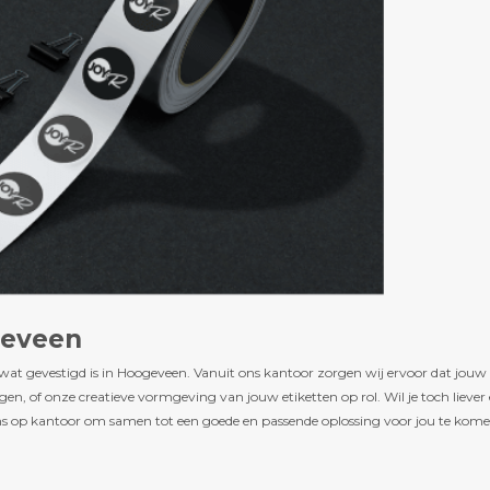
geveen
 wat gevestigd is in Hoogeveen. Vanuit ons kantoor zorgen wij ervoor dat jou
en, of onze creatieve vormgeving van jouw etiketten op rol. Wil je toch liever
 ons op kantoor om samen tot een goede en passende oplossing voor jou te kome