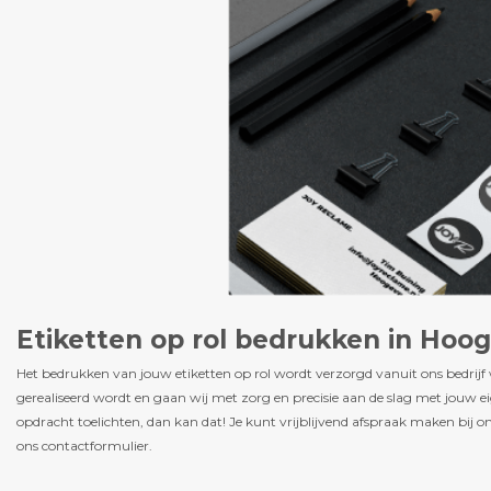
Etiketten op rol bedrukken in Hoo
Het bedrukken van jouw etiketten op rol wordt verzorgd vanuit ons bedrijf
gerealiseerd wordt en gaan wij met zorg en precisie aan de slag met jouw eig
opdracht toelichten, dan kan dat! Je kunt vrijblijvend afspraak maken bij
ons contactformulier.