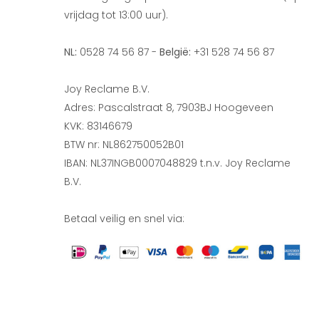
vrijdag tot 13:00 uur).
NL:
0528 74 56 87 -
België:
+31 528 74 56 87
Joy Reclame B.V.
Adres: Pascalstraat 8, 7903BJ Hoogeveen
KVK: 83146679
BTW nr: NL862750052B01
IBAN: NL37INGB0007048829 t.n.v. Joy Reclame
B.V.
Betaal veilig en snel via: