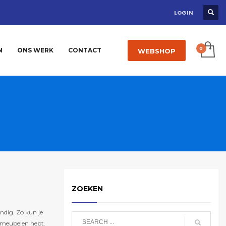
LOGIN
N
ONS WERK
CONTACT
WEBSHOP
ZOEKEN
andig. Zo kun je
n meubelen hebt.