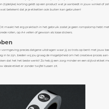
n (tijdelijke) korting geldt op een product wat je aanbiedt in jouw winkel of zel
at betekent dat je je etiketten ook buiten kan gebruiken!
n. Dit maakt het erg praktisch in het gebruik zodat je geen rompslomp hebt met
de rollen, op A4 vellen of gewoon als losse stickers.
ebben
uw vormgeving precies datgene uitdragen waar jij zo trots op bent met jouw bedri
g in te zijn, bieden wij jou graag de mogelijkheid om het creatieve proces aan 
n dat het het beste werkt! Zo heb jij een zorg minder en een stijlvol etiket m
w ideale etiket er zonder twijfel tussen zit.