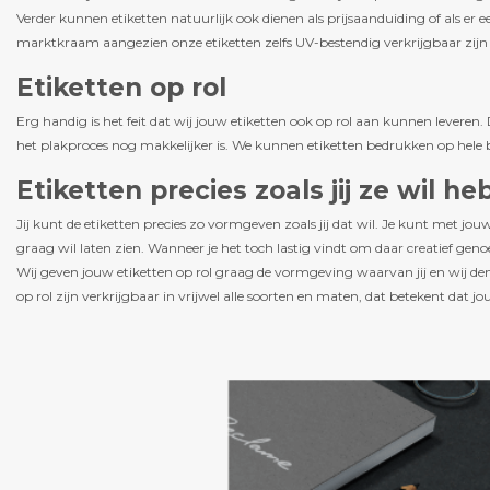
Verder kunnen etiketten natuurlijk ook dienen als prijsaanduiding of als er ee
marktkraam aangezien onze etiketten zelfs UV-bestendig verkrijgbaar zijn w
Etiketten op rol
Erg handig is het feit dat wij jouw etiketten ook op rol aan kunnen levere
het plakproces nog makkelijker is. We kunnen etiketten bedrukken op hele bre
Etiketten precies zoals jij ze wil h
Jij kunt de etiketten precies zo vormgeven zoals jij dat wil. Je kunt met jo
graag wil laten zien. Wanneer je het toch lastig vindt om daar creatief genoe
Wij geven jouw etiketten op rol graag de vormgeving waarvan jij en wij denke
op rol zijn verkrijgbaar in vrijwel alle soorten en maten, dat betekent dat jou