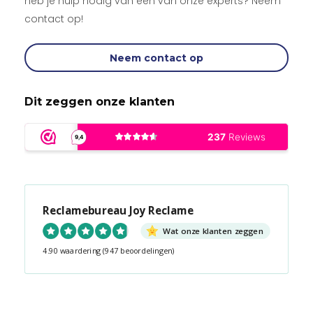
heb je hulp nodig van één van onze experts? Neem
contact op!
Neem contact op
Dit zeggen onze klanten
Reclamebureau Joy Reclame
Wat onze klanten zeggen
4.90 waardering
(947 beoordelingen)
Snel contact tijdens kantooruren?
Start de chat!